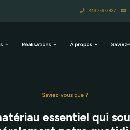
418 759-3927


es
Réalisations
À propos
Saviez-
Saviez-vous que ?
atériau essentiel qui sou