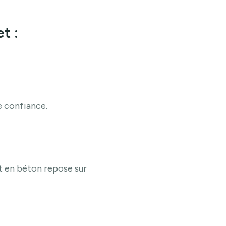
t :
e confiance.
t en béton repose sur