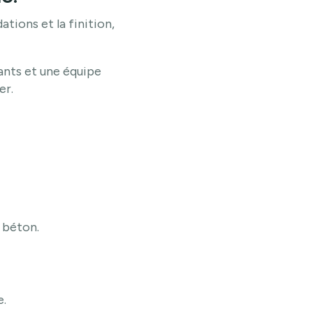
tions et la finition,
nts et une équipe
er.
 béton.
e.