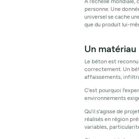
À l’échelle mondiale,
personne. Une donnée 
universel se cache une
que du produit lui-mê
Un matériau 
Le béton est reconnu 
correctement. Un béto
affaissements, infilt
C’est pourquoi l’exper
environnements exig
Qu’il s’agisse de proj
réalisés en région pré
variables, particulari