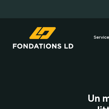
Servic
Un m