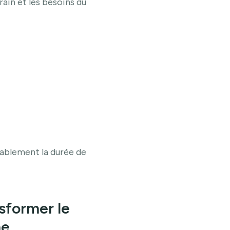
ain et les besoins du
rablement la durée de
sformer le
e.