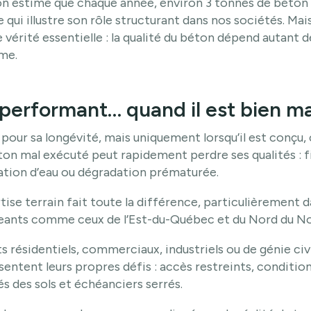
 on estime que chaque année, environ 3 tonnes de béton 
qui illustre son rôle structurant dans nos sociétés. Mai
 vérité essentielle : la qualité du béton dépend autant 
me.
performant… quand il est bien maî
pour sa longévité, mais uniquement lorsqu’il est conçu, 
n mal exécuté peut rapidement perdre ses qualités : fi
ration d’eau ou dégradation prématurée.
tise terrain fait toute la différence, particulièrement 
eants comme ceux de l’Est-du-Québec et du Nord du N
ets résidentiels, commerciaux, industriels ou de génie civi
sentent leurs propres défis : accès restreints, conditio
tés des sols et échéanciers serrés.