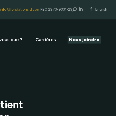
info@fondationsld.com
RBQ 2973-9331-29
U
English
vous que ?
Carrières
Nous joindre
tient