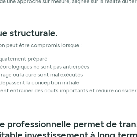
 une approche sur mesure, alignée sur la réalité du terr
e structurale.
on peut être compromis lorsque :
déquatement préparé
éorologiques ne sont pas anticipées
ffrage ou la cure sont mal exécutés
 dépassent la conception initiale
vent entraîner des coûts importants et réduire considé
 professionnelle permet de tran
itable investissement à long term