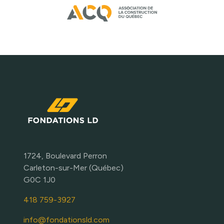
1724, Boulevard Perron
Carleton-sur-Mer (Québec)
G0C 1J0
418 759-3927
info@fondationsld.com