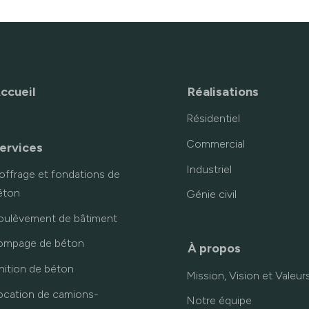
ccueil
Réalisations
Résidentiel
Commercial
ervices
Industriel
offrage et fondations de
éton
Génie civil
oulèvement de bâtiment
ompage de béton
À propos
inition de béton
Mission, Vision et Valeur
ocation de camions-
Notre équipe