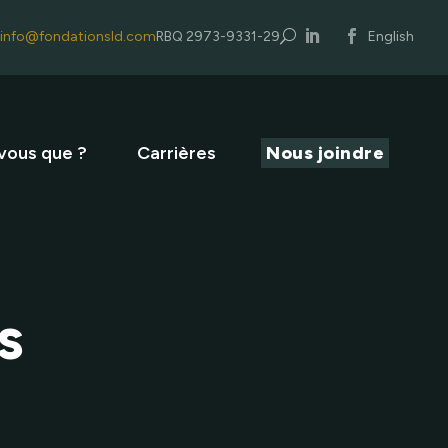
info@fondationsld.com
RBQ 2973-9331-29
U
English
vous que ?
Carrières
Nous joindre
s