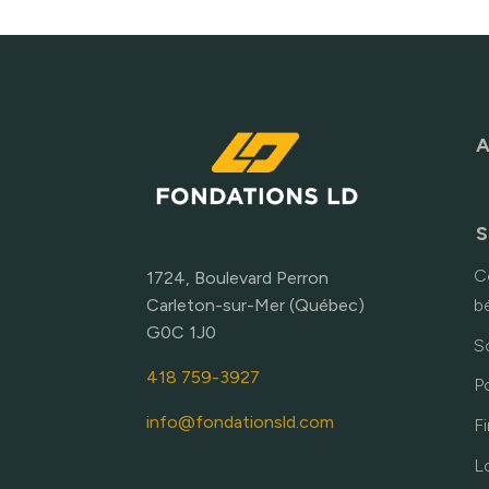
A
S
C
1724, Boulevard Perron
Carleton-sur-Mer (Québec)
b
G0C 1J0
S
418 759-3927
P
info@fondationsld.com
F
L