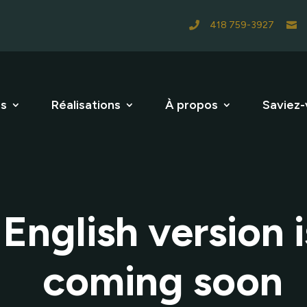
418 759-3927


es
Réalisations
À propos
Saviez-
English version i
coming soon